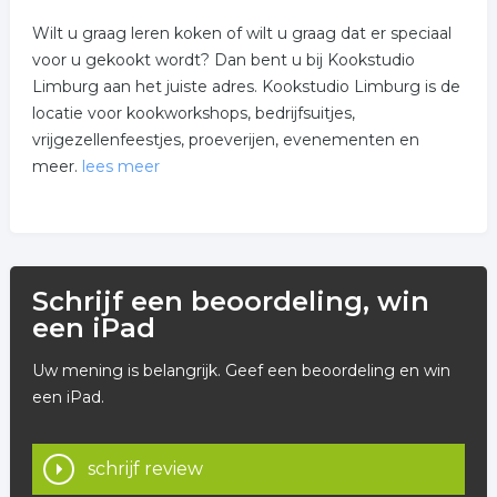
Wilt u graag leren koken of wilt u graag dat er speciaal
voor u gekookt wordt? Dan bent u bij Kookstudio
Limburg aan het juiste adres. Kookstudio Limburg is de
locatie voor kookworkshops, bedrijfsuitjes,
vrijgezellenfeestjes, proeverijen, evenementen en
meer.
lees meer
U kunt bij Kookstudio Limburg terecht voor diverse
diensten. Hieronder ziet u een overzicht van deze
diensten:
Schrijf een beoordeling, win
* Individuele workshops.
een iPad
* Groepsworkshops.
Uw mening is belangrijk. Geef een beoordeling en win
een iPad.
* Private dining.
* Catering.
schrijf review
Kookstudio Limburg biedt diverse soorten workshops