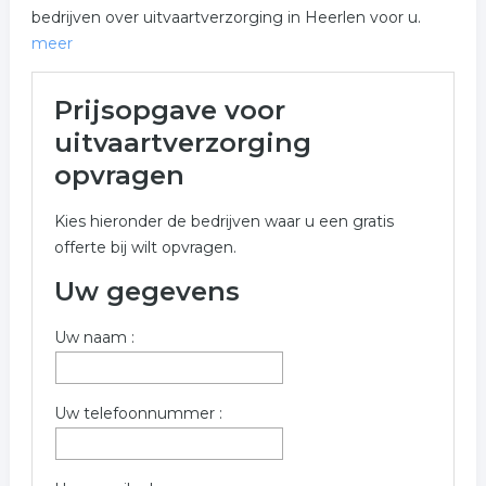
bedrijven over uitvaartverzorging in Heerlen voor u.
meer
Meer over uitvaartverzorging
Prijsopgave voor
in Heerlen
uitvaartverzorging
Onderstaand vindt u een overzicht van alle
opvragen
uitvaartverzorging gerelateerde bedrijven in de
omgeving van Heerlen voor een vrijblijvende aanvraag.
Kies hieronder de bedrijven waar u een gratis
offerte bij wilt opvragen.
Onderstaande bedrijven zijn gerelateerd aan
uitvaartverzorging in de plaats Heerlen. Gebruik het
Uw gegevens
offerte formulier om meer informatie op te vragen over
uitvaartverzorging in Heerlen.
Uw naam :
Trefwoorden:
Uw telefoonnummer :
uitvaart
uitvaartcentrum
begrafenis
begrafenisondernemer
uitvaartzorg