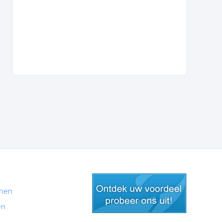
men
en
gratis lid worden